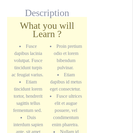
Description
What you will
Learn ?
Fusce
Proin pretium
dapibus lacinia
odio et lorem
volutpat. Fusce
bibendum
tincidunt turpis
pulvinar.
ac feugiat varius.
Etiam
Etiam
dapibus id metus
tincidunt lorem
eget consectetur.
tortor, hendrerit
Fusce ultrices
sagittis tellus
elit et augue
fermentum sed.
posuere, vel
Duis
condimentum
interdum sapien
enim pharetra.
ante, sit amet
Nullam id