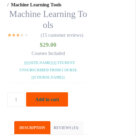
Machine Learning Tools
Machine Learning To
ols
(
15
customer reviews)
15
Rated
$
29.00
2.73
out of
Courses Included
5
based
[{{{SITE.NAME}}}] STUDENT
on
UNSUBSCRIBED FROM COURSE
customer
ratings
{{COURSE.NAME}}
Machine
Add to cart
Learning
Tools
quantity
DESCRIPTION
REVIEWS (15)