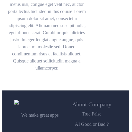
metus nisi, congue eget velit nec, auctor
porta lectus.Included in this course Lorem
ipsum dolor sit amet, consectetur
adipiscing elit. Aliquam nec suscipit nulla,
eget rhoncus erat. Curabitur quis ultricies
justo. Integer feugiat augue augue, quis
laoreet mi molestie sed. Donec
condimentum risus et facilisis aliquet.
Quisque aliquet sollicitudin magna a
ullamcorper.
About Company
True False
We make great apps
AI Good or Bad ?