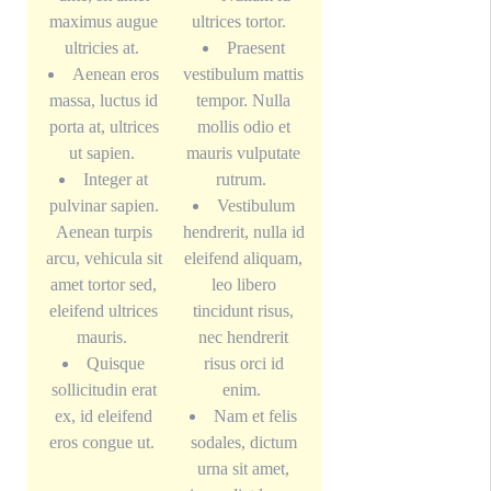
maximus augue
ultrices tortor.
ultricies at.
Praesent
Aenean eros
vestibulum mattis
massa, luctus id
tempor. Nulla
porta at, ultrices
mollis odio et
ut sapien.
mauris vulputate
Integer at
rutrum.
pulvinar sapien.
Vestibulum
Aenean turpis
hendrerit, nulla id
arcu, vehicula sit
eleifend aliquam,
amet tortor sed,
leo libero
eleifend ultrices
tincidunt risus,
mauris.
nec hendrerit
Quisque
risus orci id
sollicitudin erat
enim.
ex, id eleifend
Nam et felis
eros congue ut.
sodales, dictum
urna sit amet,