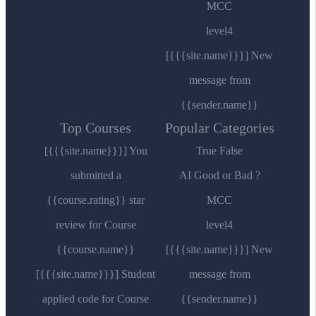
MCC
level4
[{{{site.name}}}] New
message from
{{sender.name}}
Top Courses
Popular Categories
[{{{site.name}}}] You
True False
submitted a
AI Good or Bad ?
{{course.rating}} star
MCC
review for Course
level4
{{course.name}}
[{{{site.name}}}] New
[{{{site.name}}}] Student
message from
applied code for Course
{{sender.name}}