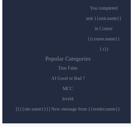
You completed
unit {{unit.name}}
in Course
{{course.name}}
1 (1)
Popular Categories
True False
AI Good or Bad ?
MCC
level4
[{{{site.name}}}] New message from {{sender.name}}