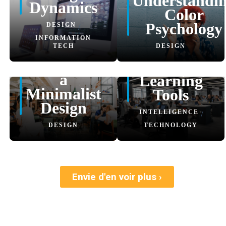
Understandi
Dynamics
Color
Psychology
DESIGN
/
INFORMATION
TECH
DESIGN
Impact of
Machine
a
Learning
Minimalist
Tools
Design
INTELLIGENCE
/
DESIGN
TECHNOLOGY
Envie d'en voir plus ›