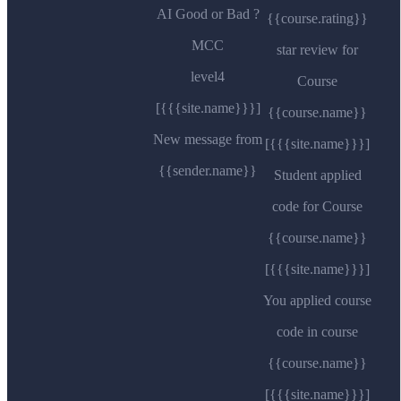
AI Good or Bad ?
{{course.rating}}
MCC
star review for
level4
Course
[{{{site.name}}}]
{{course.name}}
New message from
[{{{site.name}}}]
{{sender.name}}
Student applied
code for Course
{{course.name}}
[{{{site.name}}}]
You applied course
code in course
{{course.name}}
[{{{site.name}}}]