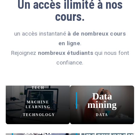
Un
accès ilimité
à nos
cours.
un accès instantané
à de nombreux cours
en ligne
.
Rejoignez
nombreux étudiants
qui nous font
Software
training
confiance.
reloaded
INFORMATION
TECH
Data
/
mining
MACHINE
LEARNING
TECHNOLOGY
DATA
/
Design