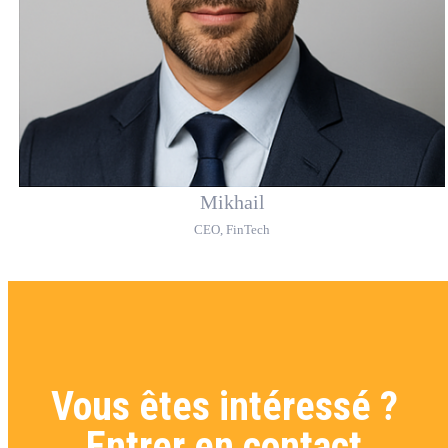
Mikhail
CEO, FinTech
Vous êtes
intéressé
?
Entrer en contact